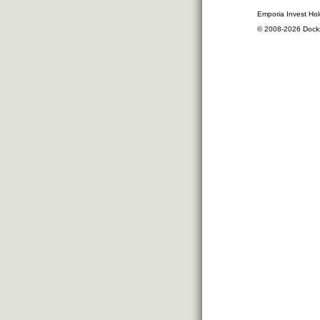
Emporia Invest Hol
© 2008-2026 Dock