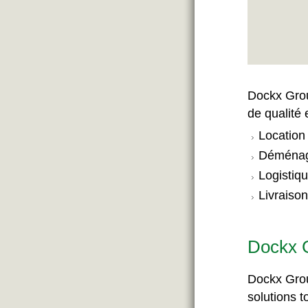
Dockx Grou
de qualité 
Location
Déménage
Logistiqu
Livraiso
Dockx G
Dockx Grou
solutions t