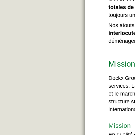
totales de
toujours un
Nos atouts 
interlocut
déménageme
Mission
Dockx Grou
services. 
et le marc
structure s
internation
Mission
En qualité 