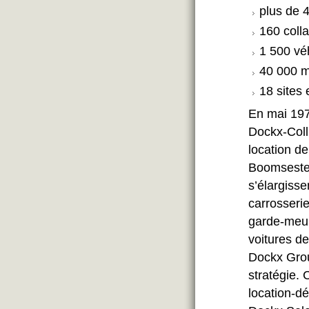
plus de 
160 coll
1 500 vé
40 000 m
18 sites
En mai 197
Dockx-Colli
location d
Boomsestee
s’élargisse
carrosseri
garde-meub
voitures de
Dockx Grou
stratégie. 
location-d