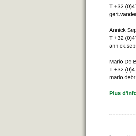
T +32 (0)4
gert.vand
Annick Se
T +32 (0)4
annick.se
Mario De 
T +32 (0)4
mario.deb
Plus d'inf