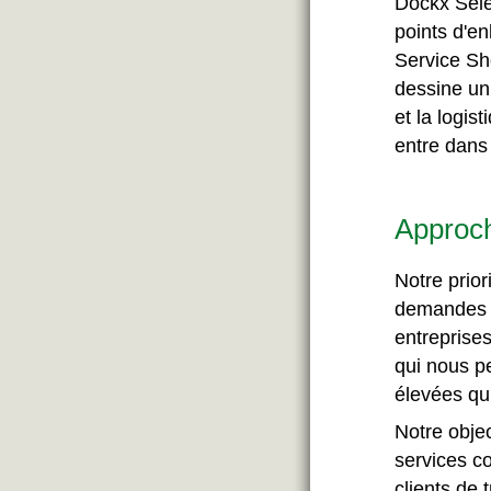
Dockx Selec
points d'e
Service Sho
dessine un 
et la logis
entre dans 
Approch
Notre prior
demandes de
entreprises
qui nous p
élevées qui
Notre objec
services c
clients de