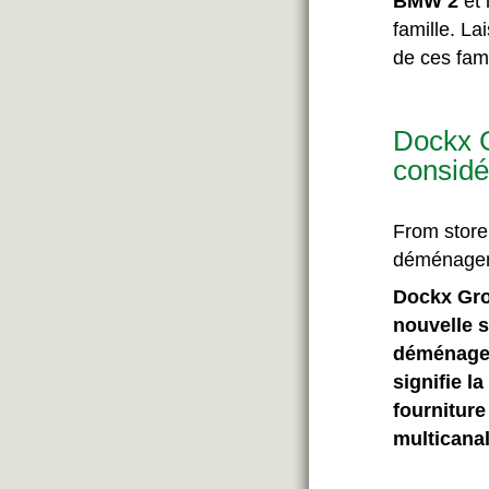
BMW 2
et l
famille. La
de ces fami
Dockx G
consid
From store 
déménageme
Dockx Gro
nouvelle 
déménagem
signifie l
fournitur
multicanal