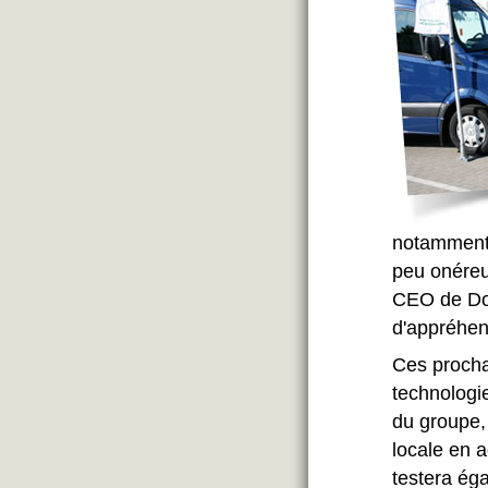
notamment l
peu onéreu
CEO de Doc
d'appréhen
Ces procha
technologi
du groupe, 
locale en 
testera ég