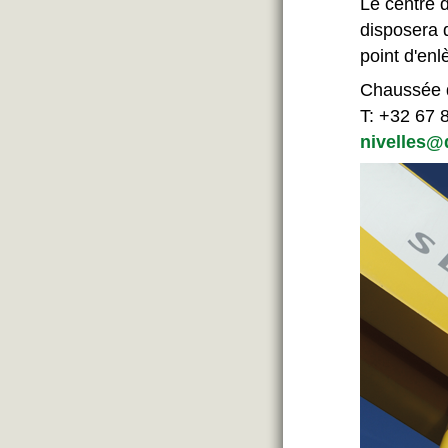
Le centre d
disposera d
point d'enl
Chaussée 
T: +32 67 
nivelles@