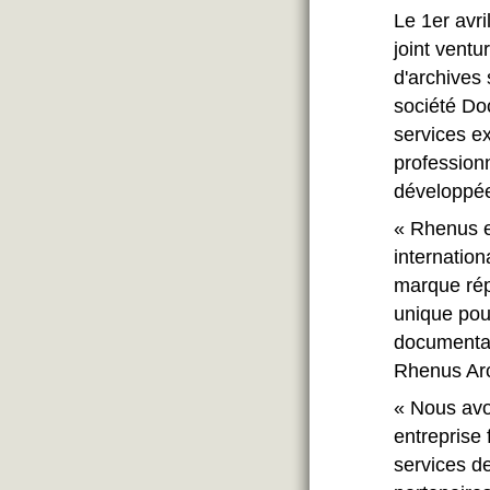
Le 1er avr
joint ventu
d'archives 
société Do
services ex
profession
développé
« Rhenus e
internation
marque rép
unique pou
documentai
Rhenus Arc
« Nous avo
entreprise 
services d