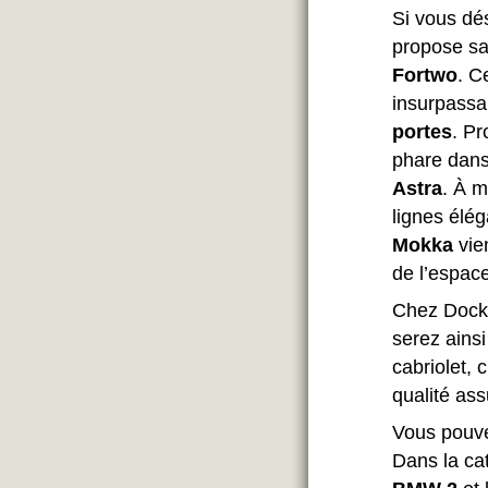
Si vous dés
propose sa 
Fortwo
. C
insurpassa
portes
. Pr
phare dans 
Astra
. À m
lignes élé
Mokka
vien
de l’espac
Chez Dockx
serez ainsi
cabriolet, 
qualité ass
Vous pouve
Dans la cat