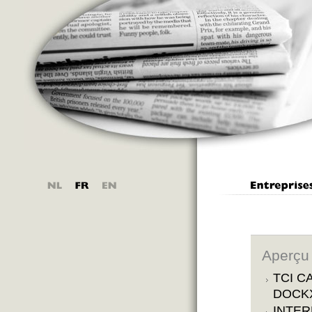
Aperçu
TCI C
DOCKX
INTER