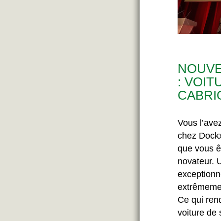
NOUVE
: VOIT
CABRI
Vous l’ave
chez Dockx 
que vous ê
novateur. U
exceptionn
extrêmemen
Ce qui ren
voiture de 