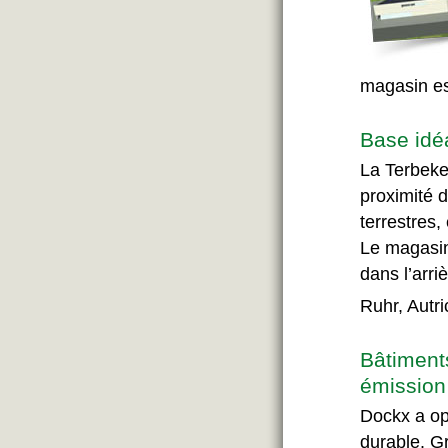
magasin es
Base idéa
La Terbekeh
proximité d
terrestres,
Le magasin
dans l’arr
Ruhr, Autr
Bâtiment
émission
Dockx a op
durable. Gr