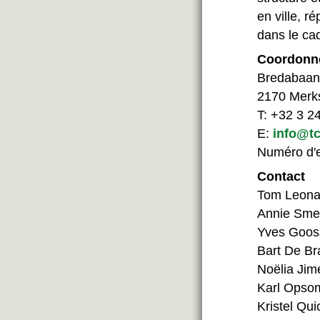
en ville, r
dans le cad
Coordonné
Bredabaan
2170 Merk
T: +32 3 2
E:
info@tc
Numéro d'e
Contact
Tom Leona
Annie Smeu
Yves Gooss
Bart De Br
Noëlia Jim
Karl Opsom
Kristel Qu