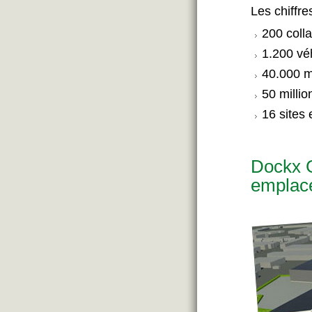
Les chiffr
200 coll
1.200 vé
40.000 m
50 millio
16 sites
Dockx G
emplace