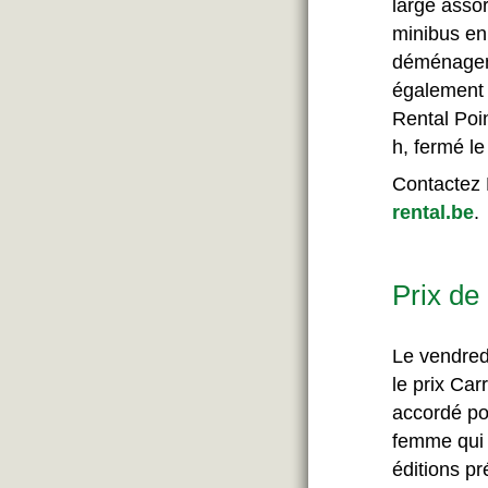
large asso
minibus en
déménageme
également 
Rental Poi
h, fermé l
Contactez 
rental.be
.
Prix de
Le vendred
le prix Ca
accordé po
femme qui s
éditions p