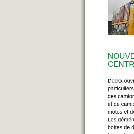
NOUVE
CENTR
Dockx ouvr
particulier
des camion
et de cami
motos et de
Les déména
boîtes de