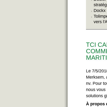
straté
Dockx 
Tolimpe
vers l'
TCI C
COMME
MARIT
Le 7/5/201
Merksem, a 
nv. Pour to
nous vous
solutions g
À propos 