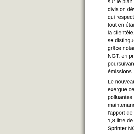
sur le plan
division d
qui respec
tout en ét
la clientè
se distingu
grâce nota
NGT, en pr
poursuivan
émissions.
Le nouveau
exergue ce
polluantes
maintenanc
l'apport de
1,8 litre d
Sprinter N