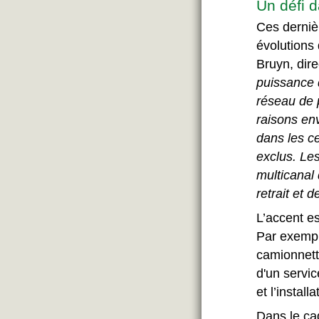
Un défi d
Ces derniè
évolutions 
Bruyn, dir
puissance 
réseau de p
raisons en
dans les ce
exclus. Les
multicanal 
retrait et 
L’accent es
Par exemple
camionnett
d'un servi
et l’install
Dans le cad