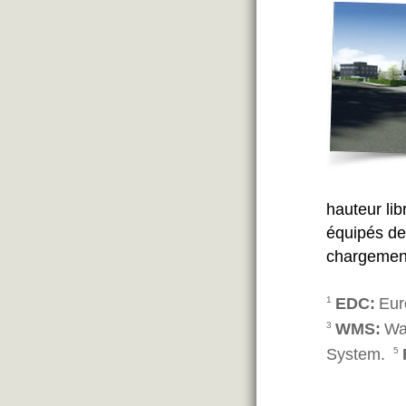
hauteur li
équipés de
chargemen
EDC
Eur
1
WMS
Wa
3
System.
5