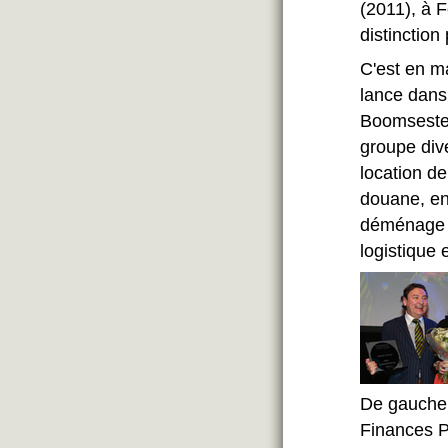
(2011), à 
distinction
C'est en m
lance dans
Boomsestee
groupe dive
location de
douane, ent
déménage d
logistique 
De gauche 
Finances P