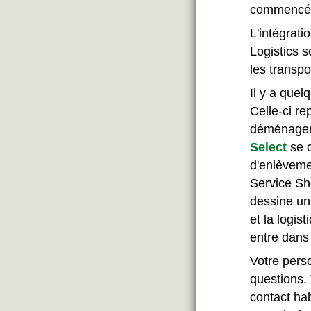
commencé à 
L'intégrati
Logistics s
les transpo
Il y a que
Celle-ci re
déménageme
Select
se c
d'enlèveme
Service Sho
dessine un 
et la logis
entre dans 
Votre pers
questions.
contact ha