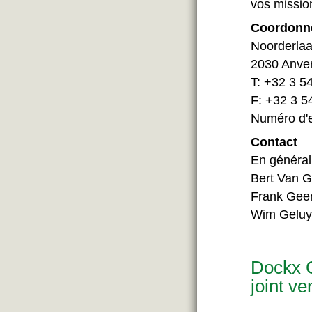
vos mission
Coordonné
Noorderla
2030 Anve
T: +32 3 5
F: +32 3 5
Numéro d'e
Contact
En général
Bert Van G
Frank Gee
Wim Geluy
Dockx G
joint ve