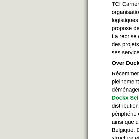
TCI Carrier
organisati
logistiques
propose des
La reprise
des projets
ses service
Over Doc
Récemment,
pleinement 
déménageme
Dockx Sel
distributio
périphérie 
ainsi que d
Belgique. 
structure e