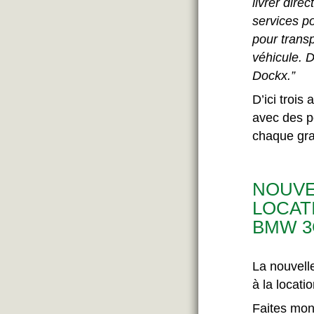
livrer dire
services p
pour transp
véhicule. 
Dockx.”
D’ici trois
avec des po
chaque gra
NOUVE
LOCATIO
BMW 3
La nouvel
à la locati
Faites mont