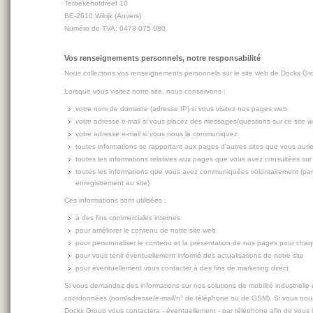
Terbekehofdreef 10
BE-2610 Wilrijk (Anvers)
Numéro de TVA: 0478 075 980
Vos renseignements personnels, notre responsabilité
Nous collectons vos renseignements personnels sur le site web de Dockx Gr
Lorsque vous visitez notre site, nous conservons :
votre nom de domaine (adresse IP) si vous visitez nos pages web
votre adresse e-mail si vous placez des messages/questions sur ce site 
votre adresse e-mail si vous nous la communiquez
toutes informations se rapportant aux pages d'autres sites que vous aurie
toutes les informations relatives aux pages que vous avez consultées sur
toutes les informations que vous avez communiquées volontairement (par
enregistrement au site)
Ces informations sont utilisées :
à des fins commerciales internes
pour améliorer le contenu de notre site web
pour personnaliser le contenu et la présentation de nos pages pour chaque
pour vous tenir éventuellement informé des actualisations de notre site
pour éventuellement vous contacter à des fins de marketing direct
Si vous demandez des informations sur nos solutions de mobilité industriell
coordonnées (nom/adresse/e-mail/n° de téléphone ou de GSM). Si vous no
Dockx Group vous contactera - éventuellement - par téléphone afin de vous 