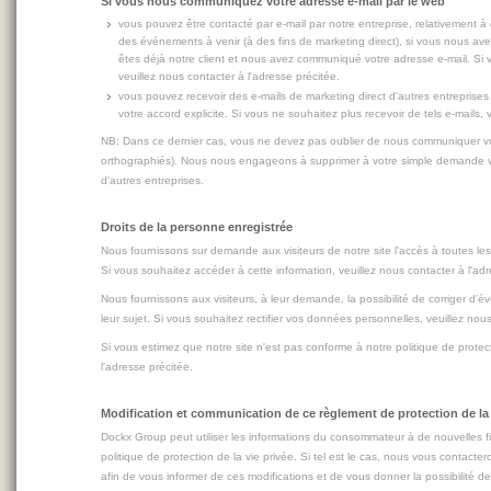
Si vous nous communiquez votre adresse e-mail par le web
vous pouvez être contacté par e-mail par notre entreprise, relativement à
des événements à venir (à des fins de marketing direct), si vous nous ave
êtes déjà notre client et nous avez communiqué votre adresse e-mail. Si v
veuillez nous contacter à l'adresse précitée.
vous pouvez recevoir des e-mails de marketing direct d'autres entrepris
votre accord explicite. Si vous ne souhaitez plus recevoir de tels e-mails, 
NB: Dans ce dernier cas, vous ne devez pas oublier de nous communiquer vo
orthographiés). Nous nous engageons à supprimer à votre simple demande vo
d'autres entreprises.
Droits de la personne enregistrée
Nous fournissons sur demande aux visiteurs de notre site l'accès à toutes l
Si vous souhaitez accéder à cette information, veuillez nous contacter à l'adr
Nous fournissons aux visiteurs, à leur demande, la possibilité de corriger d
leur sujet. Si vous souhaitez rectifier vos données personnelles, veuillez nous
Si vous estimez que notre site n'est pas conforme à notre politique de protect
l'adresse précitée.
Modification et communication de ce règlement de protection de la 
Dockx Group peut utiliser les informations du consommateur à de nouvelles f
politique de protection de la vie privée. Si tel est le cas, nous vous contacte
afin de vous informer de ces modifications et de vous donner la possibilité de 