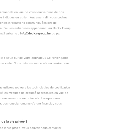
personnels en vue de vous tenir informé de nos
re indiqués en option. Autrement dit, vous cochez
ser les informations communiquées lors de
er à d'autres entreprises appartenant au Dockx Group.
mail suivante :
info@dockx-group.be
ou par
 le disque dur de votre ordinateur. Ce fichier garde
ette visite. Nous utilisons sur ce site un cookie pour
utilisons toujours les technologies de codification
ré les mesures de sécurité nécessaires en vue de
que nous recevons sur notre site. Lorsque nous
e, des renseignements d'ordre financier, nous
de la vie privée ?
de la vie privée, vous pouvez nous contacter