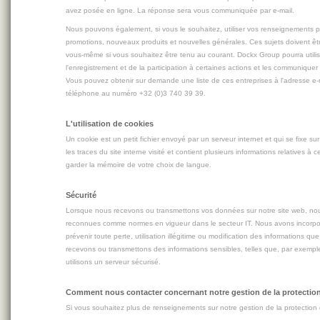
avez posée en ligne. La réponse sera vous communiquée par e-mail.
Nous pouvons également, si vous le souhaitez, utiliser vos renseignements 
promotions, nouveaux produits et nouvelles générales. Ces sujets doivent êt
vous-même si vous souhaitez être tenu au courant. Dockx Group pourra utili
l'enregistrement et de la participation à certaines actions et les communiqu
Vous pouvez obtenir sur demande une liste de ces entreprises à l'adresse e-
téléphone au numéro +32 (0)3 740 39 39.
L'utilisation de cookies
Un cookie est un petit fichier envoyé par un serveur internet et qui se fixe sur
les traces du site interne visité et contient plusieurs informations relatives à c
garder la mémoire de votre choix de langue.
Sécurité
Lorsque nous recevons ou transmettons vos données sur notre site web, nous 
reconnues comme normes en vigueur dans le secteur IT. Nous avons incorpo
prévenir toute perte, utilisation illégitime ou modification des informations 
recevons ou transmettons des informations sensibles, telles que, par exempl
utilisons un serveur sécurisé.
Comment nous contacter concernant notre gestion de la protection 
Si vous souhaitez plus de renseignements sur notre gestion de la protection 