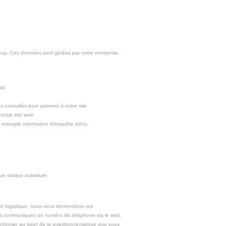
oup. Ces données sont gérées par notre entreprise.
web
z consultés pour parvenir à notre site
 notre site web
 exemple information d'enquête et/ou
 visiteur individuel
e et logistique, nous vous demandons vos
us communiquez un numéro de téléphone via le web,
informer au sujet de la question/remarque que vous