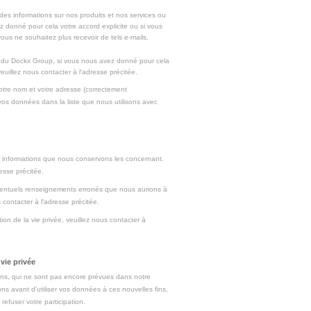
 des informations sur nos produits et nos services ou
z donné pour cela votre accord explicite ou si vous
ous ne souhaitez plus recevoir de tels e-mails,
es du Dockx Group, si vous nous avez donné pour cela
veuillez nous contacter à l'adresse précitée.
tre nom et votre adresse (correctement
s données dans la liste que nous utilisons avec
es informations que nous conservons les concernant.
esse précitée.
'éventuels renseignements erronés que nous aurions à
 contacter à l'adresse précitée.
ion de la vie privée, veuillez nous contacter à
vie privée
ins, qui ne sont pas encore prévues dans notre
rons avant d'utiliser vos données à ces nouvelles fins,
refuser votre participation.