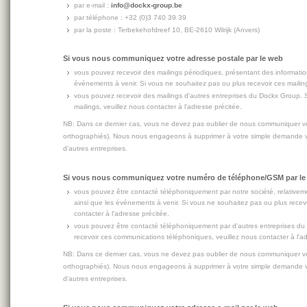
par e-mail :
info@dockx-group.be
par téléphone : +32 (0)3 740 39 39
par la poste : Terbekehofdreef 10, BE-2610 Wilrijk (Anvers)
Si vous nous communiquez votre adresse postale par le web
vous pouvez recevoir des mailings périodiques, présentant des information
événements à venir. Si vous ne souhaitez pas ou plus recevoir ces mailing
vous pouvez recevoir des mailings d'autres entreprises du Dockx Group. 
mailings, veuillez nous contacter à l'adresse précitée.
NB: Dans ce dernier cas, vous ne devez pas oublier de nous communiquer vo
orthographiés). Nous nous engageons à supprimer à votre simple demande vo
d'autres entreprises.
Si vous nous communiquez votre numéro de téléphone/GSM par le
vous pouvez être contacté téléphoniquement par notre société, relativeme
ainsi que les événements à venir. Si vous ne souhaitez pas ou plus rece
contacter à l'adresse précitée.
vous pouvez être contacté téléphoniquement par d'autres entreprises du
recevoir ces communications téléphoniques, veuillez nous contacter à l'ad
NB: Dans ce dernier cas, vous ne devez pas oublier de nous communiquer vo
orthographiés). Nous nous engageons à supprimer à votre simple demande vo
d'autres entreprises.